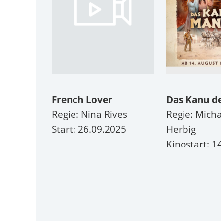
French Lover
Das Kanu d
kin
Regie: Nina Rives
Regie: Micha
10.2025
Start: 26.09.2025
Herbig
Kinostart: 1