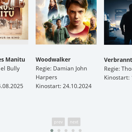
es Manitu
Woodwalker
Verbrannt
el Bully
Regie: Damian John
Regie: Th
Harpers
Kinostart:
4.08.2025
Kinostart: 24.10.2024
prev
next