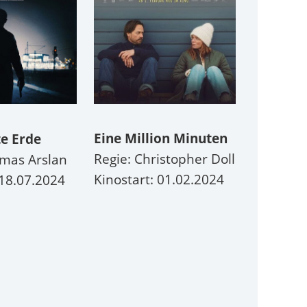
Eine Million Minuten
e Erde
Das Leh
Regie: Christopher Doll
omas Arslan
Regie: Il
Kinostart: 01.02.2024
 18.07.2024
Kinostar